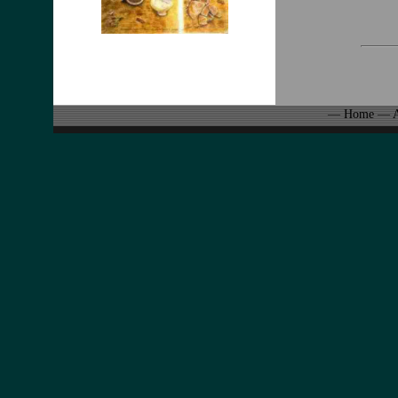
—
Home
—